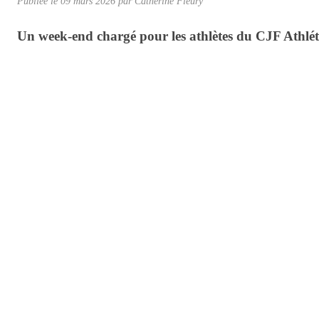
Publiée le
09 mars 2026
par Catherine Fleury
Un week-end chargé pour les athlètes du CJF Athlét