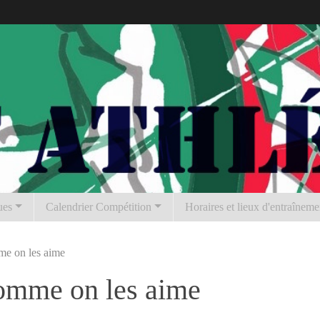
ues
Calendrier Compétition
Horaires et lieux d'entraîneme
me on les aime
omme on les aime