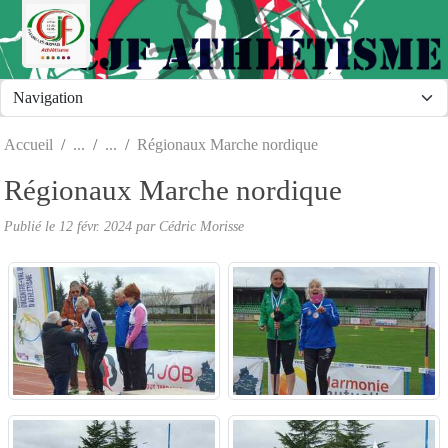
Panneau de gestion des cookies
Accueil
Régionaux Marche nordique
Régionaux Marche nordique
Publié le
12 févr. 2024
par Cédric Morisse