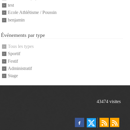
test
Ecole Athlétisme / Poussin
benjamin
Événements par type
Tous les types
Sportif
Festif
Administratif
Stage
43474
visites