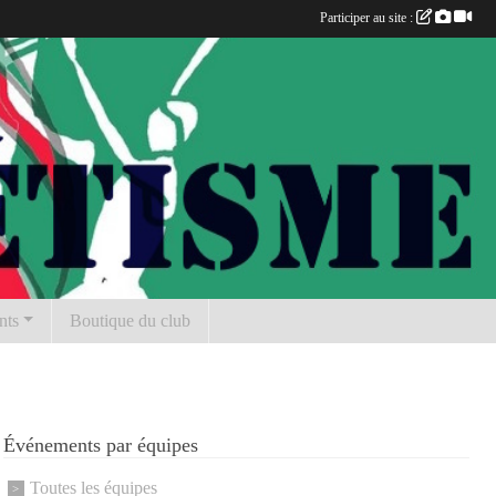
Participer au site :
nts
Boutique du club
Événements par équipes
Toutes les équipes